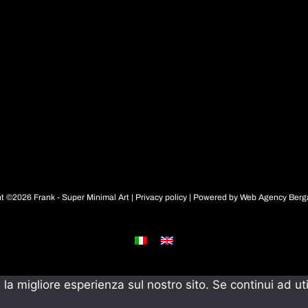
t ©2026 Frank - Super Minimal Art |
Privacy policy
| Powered by
Web Agency Ber
 la migliore esperienza sul nostro sito. Se continui ad ut