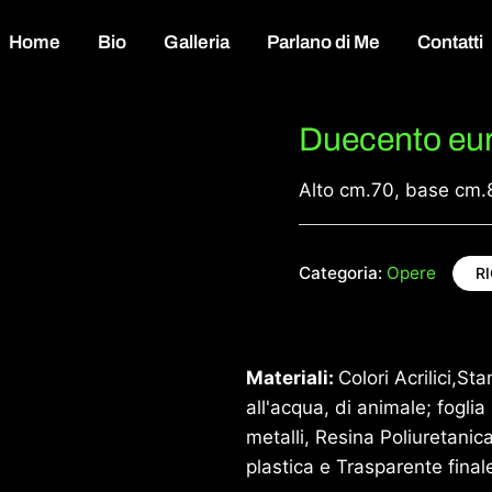
Home
Bio
Galleria
Parlano di Me
Contatti
Duecento eu
Alto cm.70, base cm.
Categoria:
Opere
R
Materiali:
Colori Acrilici,St
all'acqua, di animale; fogli
metalli, Resina Poliuretanic
plastica e Trasparente final