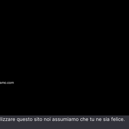
gamo.com
ilizzare questo sito noi assumiamo che tu ne sia felice.